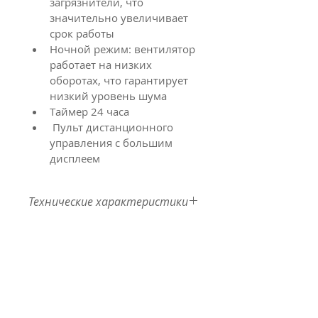
загрязнители, что 
значительно увеличивает 
срок работы 
Ночной режим: вентилятор 
работает на низких 
оборотах, что гарантирует 
низкий уровень шума 
Таймер 24 часа 
 Пульт дистанционного 
управления с большим 
дисплеем
Технические характеристики
Внутр./
Мощнос
Потреб  
Расход
Уров.
наруж.
ть
А
воздуха
шума
блок
кВт
дБ(а)
Внутр
Охл 6.40
Охл 
900
42/46
Нагр 
2169
6.60
Нагр 