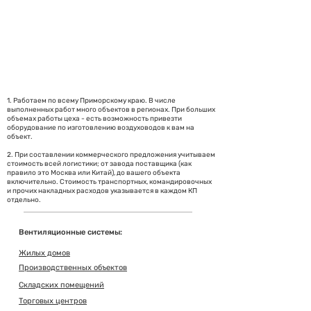
1765
Наруж
Охл 6.40
Охл 
 900
54
Нагр 
2169
6.60
Нагр 
1765
1. Работаем по всему Приморскому краю. В числе
выполненных работ много объектов в регионах. При больших
объемах работы цеха - есть возможность привезти
оборудование по изготовлению воздуховодов к вам на
объект.
2. При составлении коммерческого предложения учитываем
стоимость всей логистики; от завода поставщика (как
правило это Москва или Китай), до вашего объекта
включительно. Стоимость транспортных, командировочных
и прочих накладных расходов указывается в каждом КП
отдельно.
Вентиляционные системы:
Жилых домов
Производственных объектов
Складских помещений
Торговых центров