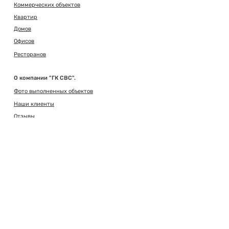
Коммерческих объектов
Квартир
Домов
Офисов
Ресторанов
О компании "ГК СВС".
Фото выполненных объектов
Наши клиенты
Отзывы
Разрешительные документы
Сертификаты
Как начать работу
Реквизиты
Образец договора
Объекты в работе
Все документы
Открытые вакансии