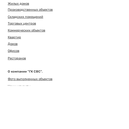
Жилых домов
Производственных объектов
Складских помещений
Торговых центров
Коммерческих объектов
Квартир
Домов
Офисов
Ресторанов
О компании "ГК СВС".
Фото выполненных объектов
Наши клиенты
Отзывы
Разрешительные документы
Сертификаты
Как начать работу
Реквизиты
Образец договора